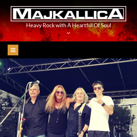
Skip
to
content
Heavy Rock with A Heartful Of Soul